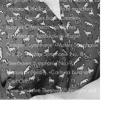
Traviata, Othello, Un ballo in maschera,
Bardo», Georges Bizet «Carmen»,
Jacques Offenbach «Les Contes
d'Hoffmann», Tschaikowski «Eugen
Onegin», Symphonie: «Mahler Symphonie
No. 2», «Mahler Symphonie No. 8»,
«Beethoven Symphonie No. 9 »,
«Requiem» (Verdi), «Carmina burana»
(Carl Orff).
Diese vier Jahre Theateraufführungen und
Zusammenarbeit mit internationalen
Musikern waren für ihre künstlerische
Laufbahn wegweisend So gab sie ihre
langfristige Ensemblemitglied Stelle im
Theater auf und kam nach Deutschland,