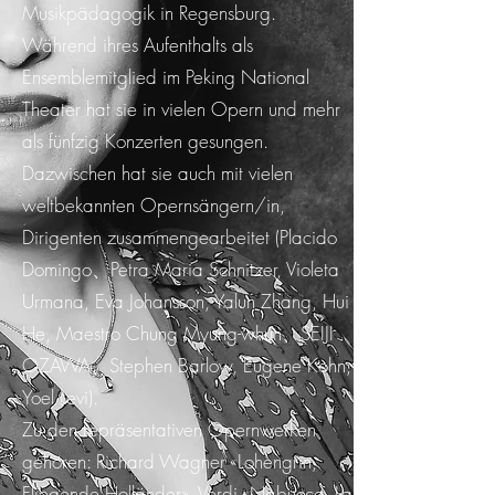
Musikpädagogik in Regensburg.
Während ihres Aufenthalts als
Ensemblemitglied im Peking National
Theater hat sie in vielen Opern und mehr
als fünfzig Konzerten gesungen.
Dazwischen hat sie auch mit vielen
weltbekannten Opernsängern/in,
Dirigenten zusammengearbeitet (Placido
Domingo、Petra Maria Schnitzer, Violeta
Urmana, Eva Johansson, Yalun Zhang, Hui
He, Maestro Chung Myung-whun、SEIJI
OZAWA、Stephen Barlow, Eugene Kohn,
Yoel Levi).
Zu den repräsentativen Opernwerken
gehören: Richard Wagner «Lohengrin,
Fliegende Holländer», Verdi «Nabucco, La