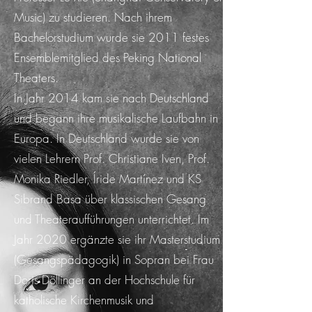
Music) zu studieren. Nach ihrem
Bachelorstudium wurde sie 2011 festes
Ensemblemitglied des Peking National
Theaters.
In Jahr 2014 kam sie nach Deutschland
und begann ihre musikalische Laufbahn in
Europa. In Deutschland wurde sie von
vielen Lehrern Prof. Christiane Iven, Prof.
Monika Riedler, Íride Martínez und KS
Sibrand Basa über klassischen Gesang
und Theateraufführungen unterrichtet. Im
Jahr 2020 ergänzte sie ihr Masterstudium
(Gesangspädagogik) in Sopran bei Frau
Doris Döllinger an der Hochschule für
katholische Kirchenmusik und